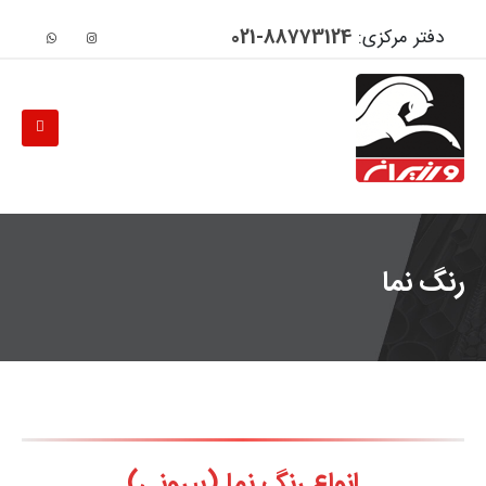
دفتر مرکزی:
88773124-021
رنگ نما
انواع رنگ نما (بیرونی)