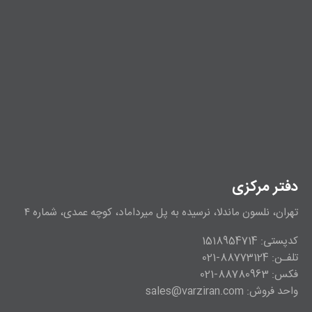
دفتر مرکزی
تهران، نلسون ماندلا، نرسیده به پل میرداماد، کوچه عمدی، شماره ۴
کدپستی: 1518954714
تلفـن: 88773124-021
فکس: 88780963-021
واحد فروش: sales@varziran.com