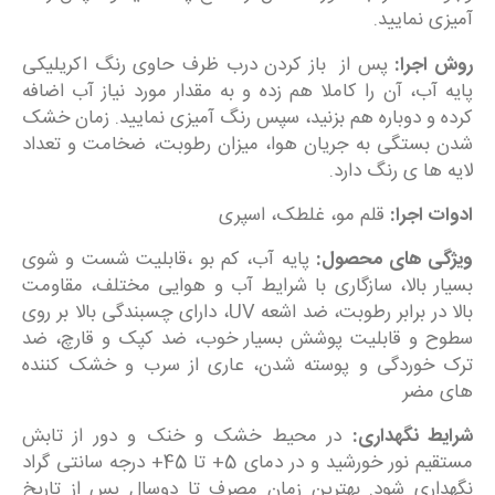
آمیزی نمایید.
روش اجرا:
پس از باز کردن درب ظرف حاوی رنگ اکریلیکی
پایه آب، آن را کاملا هم زده و به مقدار مورد نیاز آب اضافه
کرده و دوباره هم بزنید، سپس رنگ آمیزی نمایید. زمان خشک
شدن بستگی به جریان هوا، میزان رطوبت، ضخامت و تعداد
لایه ها ی رنگ دارد.
ادوات اجرا:
قلم مو، غلطک، اسپری
ویژگی های محصول:
پایه آب، کم بو ،قابلیت شست و شوی
بسیار بالا، سازگاری با شرایط آب و هوایی مختلف، مقاومت
بالا در برابر رطوبت، ضد اشعه UV، دارای چسبندگی بالا بر روی
سطوح و قابلیت پوشش بسیار خوب، ضد کپک و قارچ، ضد
ترک خوردگی و پوسته شدن، عاری از سرب و خشک کننده
های مضر
شرایط نگهداری:
در محیط خشک و خنک و دور از تابش
مستقیم نور خورشید و در دمای 5+ تا 45+ درجه سانتی گراد
نگهداری شود. بهترین زمان مصرف تا دوسال پس از تاریخ