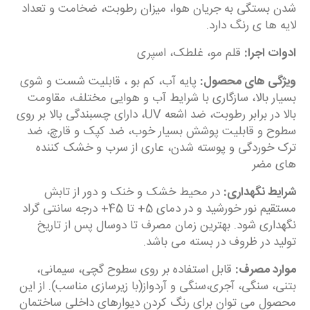
شدن بستگی به جریان هوا، میزان رطوبت، ضخامت و تعداد
لایه ها ی رنگ دارد.
ادوات اجرا:
قلم مو، غلطک، اسپری
ویژگی های محصول:
پایه آب، کم بو ، قابلیت شست و شوی
بسیار بالا، سازگاری با شرایط آب و هوایی مختلف، مقاومت
بالا در برابر رطوبت، ضد اشعه UV، دارای چسبندگی بالا بر روی
سطوح و قابلیت پوشش بسیار خوب، ضد کپک و قارچ، ضد
ترک خوردگی و پوسته شدن، عاری از سرب و خشک کننده
های مضر
شرایط نگهداری:
در محیط خشک و خنک و دور از تابش
مستقیم نور خورشید و در دمای 5+ تا 45+ درجه سانتی گراد
نگهداری شود. بهترین زمان مصرف تا دوسال پس از تاریخ
تولید در ظروف در بسته می باشد.
موارد مصرف:
قابل استفاده بر روی سطوح گچی، سیمانی،
بتنی، سنگی، آجری،سنگی و آردواز(با زیرسازی مناسب). از این
محصول می توان برای رنگ کردن دیوارهای داخلی ساختمان