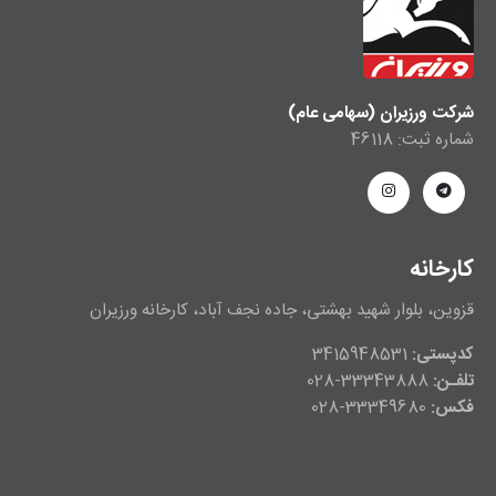
شرکت ورزیران (سهامی عام)
شماره ثبت: 46118
کارخانه
قزوین، بلوار شهید بهشتی، جاده نجف آباد، کارخانه ورزیران
کدپستی:
3415948531
تلفـن:
33343888-028
فکس:
33349680-028