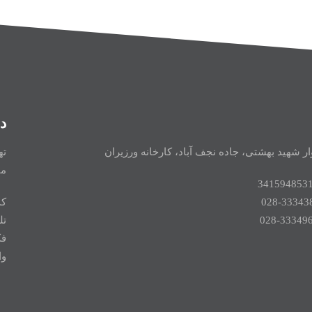
د
ار شهید بهشتی، جاده نجف آباد، کارخانه ورزیران
ته
می
کدپ
تلفـن
فکس:
واحد