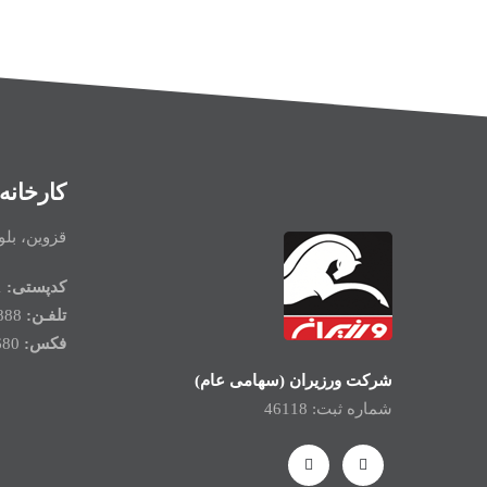
کارخانه
قزوین، بلو
کدپستی:
3415948531
تلفـن:
33343888-028
فکس:
33349680-028
شرکت ورزیران (سهامی عام)
شماره ثبت: 46118