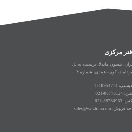
فتر مرکزی
ران، نلسون ماندلا، نرسیده به پل
رداماد، کوچه عمدی، شماره ۴
ستی: 1518954714
: 88773124-021
 88780963-021
 فروش: sales@varziran.com