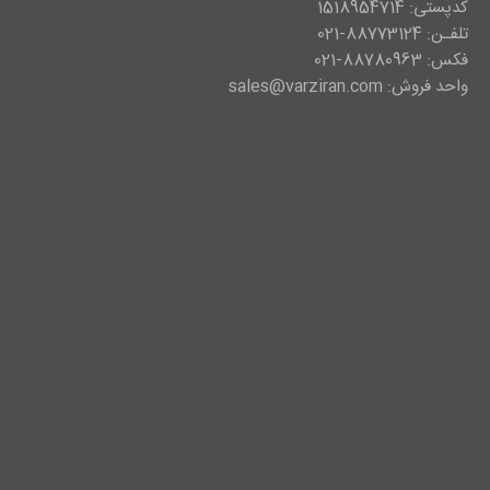
کدپستی: 1518954714
تلفـن: 88773124-021
فکس: 88780963-021
واحد فروش: sales@varziran.com