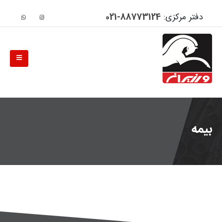
دفتر مرکزی:
88773124-021
بیمه