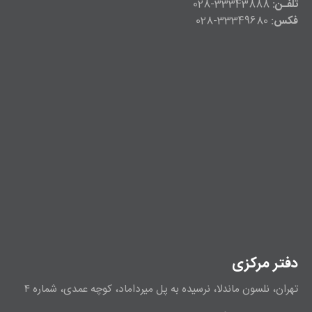
تلفـن:
33343888-028
فکس:
33349680-028
دفتر مرکزی
تهران، نلسون ماندلا، نرسیده به پل میرداماد، کوچه عمدی، شماره ۴