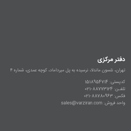
دفتر مرکزی
تهران، نلسون ماندلا، نرسیده به پل میرداماد، کوچه عمدی، شماره ۴
کدپستی: 1518954714
تلفـن: 88773124-021
فکس: 88780963-021
واحد فروش: sales@varziran.com