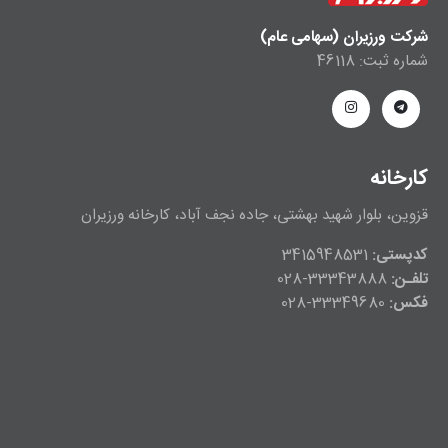
شرکت ورزیران (سهامی عام)
شماره ثبت: 46118
کارخانه
قزوین، بلوار شهید بهشتی، جاده نجف آباد، کارخانه ورزیران
کدپستی:
3415948531
تلفـن:
33343888-028
فکس:
33349680-028