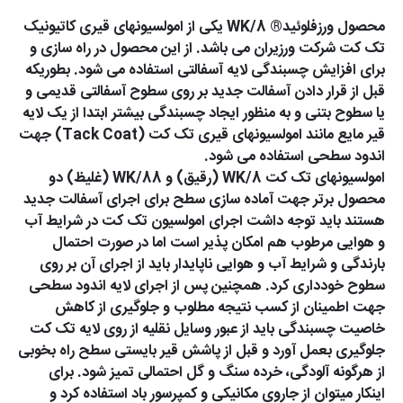
محصول ورزفلوئید® WK/8 یکی از امولسیونهای قیری کاتیونیک
تک کت شرکت ورزیران می باشد. از این محصول در راه سازی و
برای افزایش چسبندگی لایه آسفالتی استفاده می شود. بطوریکه
قبل از قرار دادن آسفالت جدید بر روی سطوح آسفالتی قدیمی و
یا سطوح بتنی و به منظور ایجاد چسبندگی بیشتر ابتدا از یک لایه
قیر مایع مانند امولسیونهای قیری تک کت (Tack Coat) جهت
اندود سطحی استفاده می شود.
امولسیونهای تک کت WK/8 (رقیق) و WK/88 (غلیظ) دو
محصول برتر جهت آماده سازی سطح برای اجرای آسفالت جدید
هستند باید توجه داشت اجرای امولسیون تک کت در شرایط آب
و هوایی مرطوب هم امکان پذیر است اما در صورت احتمال
بارندگی و شرایط آب و هوایی ناپایدار باید از اجرای آن بر روی
سطوح خودداری کرد. همچنین پس از اجرای لایه اندود سطحی
جهت اطمینان از کسب نتیجه مطلوب و جلوگیری از کاهش
خاصیت چسبندگی باید از عبور وسایل نقلیه از روی لایه تک کت
جلوگیری بعمل آورد و قبل از پاشش قیر بایستی سطح راه بخوبی
از هرگونه آلودگی، خرده سنگ و گل احتمالی تمیز شود. برای
اینکار میتوان از جاروی مکانیکی و کمپرسور باد استفاده کرد و