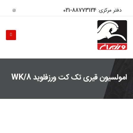
دفتر مرکزی:
88773124-021
امولسیون قیری تک کت ورزفلوید WK/8