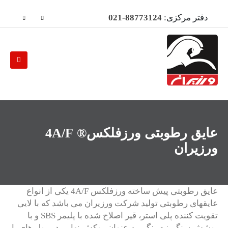
دفتر مرکزی:
88773124-021
عایق رطوبتی ورزفلکس® 4A/F
ورزیران
عایق رطوبتی پیش ساخته ورزفلکس 4A/F یکی از انواع
عایقهای رطوبتی تولید شرکت ورزیران می باشد که با لایی
تقویت کننده پلی استر، قیر اصلاح شده با پلیمر SBS و با
پوشش سنگریزه رنگی به عنوان روکش نهایی در رول های با