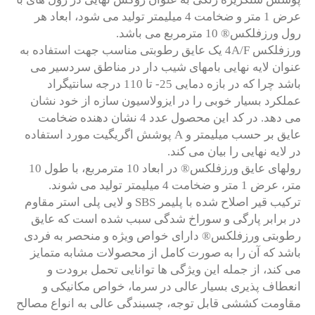
عرض 1 متر و ضخامت 4 میلیمتر تولید می شود، ابعاد هر
رول ورزفلکس® 10 مترمربع می باشد.
ورزفلکس 4A/F یک عایق رطوبتی مناسب جهت استفاده به
عنوان لایه نهایی بامهای شیب دار در مناطق سردسیر می
باشد چرا که در بازه دمایی 25- تا 110 درجه سانتیگراد
عملکرد بسیار خوبی را در ایزولاسیون سازه از خود نشان
می دهد. در کد این محصول عدد 4 نشان دهنده ضخامت
عایق بر حسب میلیمتر و A پوشش اگریگیت مورد استفاده
در لایه نهایی را بیان می کند.
رولهای عایق ورزفلکس® در ابعاد 10 مترمربع، با طول 10
متر، عرض 1 متر و ضخامت 4 میلیمتر تولید می شوند.
ترکیب قیر اصلاح شده با پلیمر SBS و لایی پلی استر مقاوم
در برابر پارگی و سوراخ شدگی سبب شده است که عایق
رطوبتی ورزفلکس® دارای خواص ویژه و منحصر به فردی
باشد که آن را به صورت کامل از محصولات مشابه متمایز
می کند، از جمله این ویژگی ها توانایی تحمل برودت و
انعطاف پذیری بسیار عالی در سرما، خواص مکانیکی و
مقاومت کششی قابل توجه، چسبندگی عالی به انواع مصالح