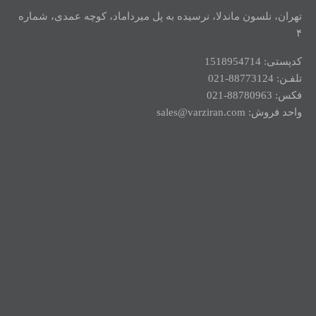
تهران، نلسون ماندلا، نرسیده به پل میرداماد، کوچه عمدی، شماره
۴
کدپستی: 1518954714
تلفـن: 88773124-021
فکس: 88780963-021
واحد فروش: sales@varziran.com