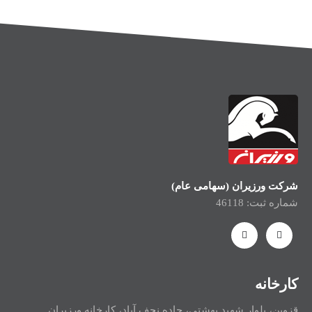
شرکت ورزیران (سهامی عام)
شماره ثبت: 46118
کارخانه
قزوین، بلوار شهید بهشتی، جاده نجف آباد، کارخانه ورزیران