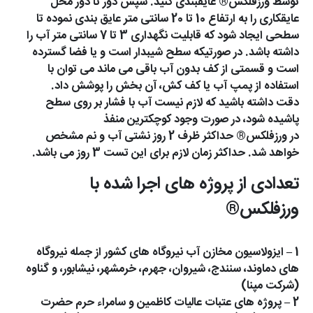
توسط ورزفلکس® عایقبندی کنید. سپس دور تا دور محل
عایقکاری را به ارتفاع 10 تا 20 سانتی متر عایق بندی نموده تا
سطحی ایجاد شود که قابلیت نگهداری 3 تا 7 سانتی متر آب را
داشته باشد. در صورتیکه سطح شیبدار است و یا فضا گسترده
است و قسمتی از کف بدون آب باقی می ماند می توان با
استفاده از پمپ آب یا کف کش، آن بخش را پوشش داد.
دقت داشته باشید که لازم نیست آب با فشار بر روی سطح
پاشیده شود، در صورت وجود کوچکترین منفذ
در ورزفلکس® حداکثر ظرف 2 روز نشتی آب و نم مشخص
خواهد شد. حداکثر زمان لازم برای این تست 3 روز می باشد.
تعدادی از پروژه های اجرا شده با
ورزفلکس®
1 – ایزولاسیون مخازن آب نیروگاه های کشور از جمله نیروگاه
های دماوند، سنندج، شیروان، جهرم، خرمشهر، نیشابور، و گناوه
(شرکت مپنا)
2 – پروژه های عتبات عالیات کاظمین و سامراء حرم حضرت