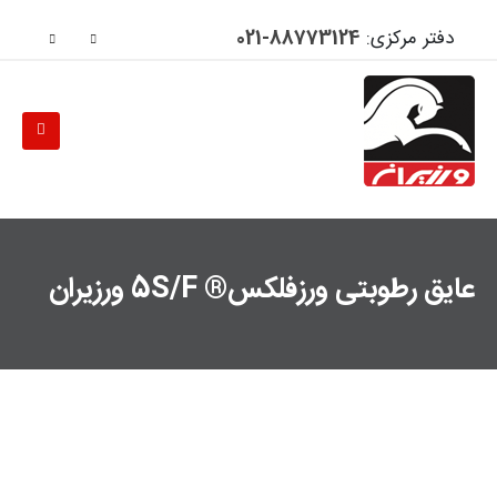
دفتر مرکزی:
88773124-021
عایق رطوبتی ورزفلکس® 5S/F ورزیران