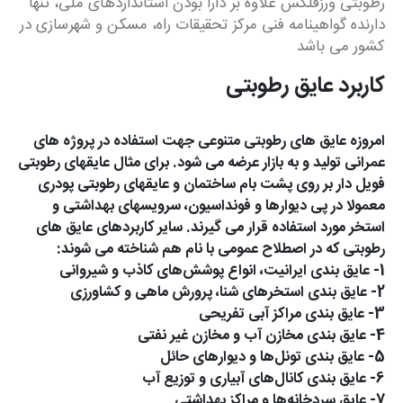
رطوبتی ورزفلکس علاوه بر دارا بودن استانداردهای ملی، تنها
دارنده گواهینامه فنی مرکز تحقیقات راه، مسکن و شهرسازی در
کشور می باشد
کاربرد عایق رطوبتی
امروزه عایق های رطوبتی متنوعی جهت استفاده در پروژه های
عمرانی تولید و به بازار عرضه می شود. برای مثال عایقهای رطوبتی
فویل دار بر روی پشت بام ساختمان و عایقهای رطوبتی پودری
معمولا در پی دیوارها و فونداسیون، سرویسهای بهداشتی و
استخر مورد استفاده قرار می گیرند. سایر کاربردهای عایق های
رطوبتی که در اصطلاح عمومی با نام هم شناخته می شوند:
1- عایق بندی ایرانیت، انواع پوشش‌های کاذب و شیروانی
2- عایق بندی استخرهای شنا، پرورش ماهی و کشاورزی
3- عایق بندی مراکز آبی تفریحی
4- عایق بندی مخازن آب و مخازن غیر نفتی
5- عایق بندی تونل‌ها و دیوارهای حائل
6- عایق بندی کانال‌های آبیاری و توزیع آب
7- عایق سردخانه‌ها و مراکز بهداشتی