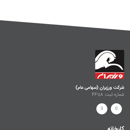
شرکت ورزیران (سهامی عام)
شماره ثبت: 46118
کارخانه