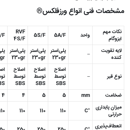
مشخصات فنی انواع ورزفلکس®
نکات مهم
RVF
واحد
5A/F
5S/F
/F
ایزوگام
4S/F
لایه تقویت
پلیاستر
پلیاستر
پلیاستر
پلی
–
کننده
230gr
230gr
230gr
gr
اصلاح
اصلاح
اصلاح
اصل
نوع قیر
–
توسط
توسط
توسط
تو
BS
SBS
SBS
SBS
ضخامت
mm
5
5
4
4
میزان پایداری
110
110
110
110
°C
حرارتی
انعطاف‌پذیری
-25
-25
-25
-25
°C