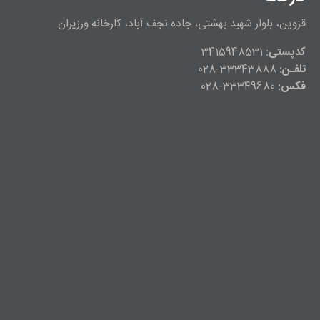
قزوین، بلوار شهید بهشتی، جاده نجف آباد، کارخانه ورزیران
کدپستی:
3415948531
تلفـن:
33343888-028
فکس:
33349680-028