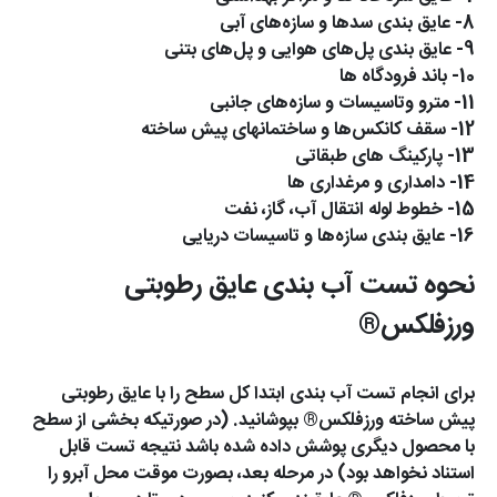
8- عایق بندی سدها و سازه‌های آبی
9- عایق بندی پل‌های هوایی و پل‌های بتنی
10- باند فرودگاه ها
11- مترو وتاسیسات و سازه‌های جانبی
12- سقف کانکس‌ها و ساختمانهای پیش ساخته
13- پارکینگ های طبقاتی
14- دامداری و مرغداری ها
15- خطوط لوله انتقال آب، گاز، نفت
16- عایق بندی سازه‌ها و تاسیسات دریایی
نحوه تست آب بندی عایق رطوبتی
ورزفلکس®
برای انجام تست آب بندی ابتدا کل سطح را با عایق رطوبتی
پیش ساخته ورزفلکس® بپوشانید. (در صورتیکه بخشی از سطح
با محصول دیگری پوشش داده شده باشد نتیجه تست قابل
استناد نخواهد بود) در مرحله بعد، بصورت موقت محل آبرو را