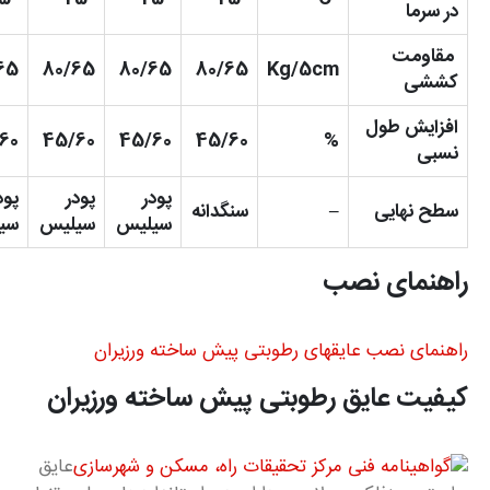
در سرما
مقاومت
65
80/65
80/65
80/65
Kg/5cm
کششی
افزایش طول
60
45/60
45/60
45/60
%
نسبی
پودر
پودر
پود
سطح نهایی
–
سنگدانه
سیلیس
سیلیس
سی
راهنمای نصب
راهنمای نصب عایقهای رطوبتی پیش ساخته ورزیران
کیفیت عایق رطوبتی پیش ساخته ورزیران
عایق