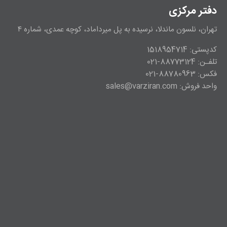
دفتر مرکزی
تهران، نلسون ماندلا، نرسیده به پل میرداماد، کوچه عمدی، شماره ۴
کدپستی: 1518954714
تلفـن: 88773124-021
فکس: 88780963-021
واحد فروش: sales@varziran.com