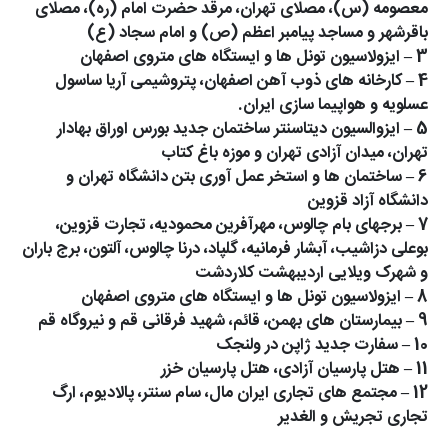
معصومه (س)، مصلای تهران، مرقد حضرت امام (ره)، مصلای
باقرشهر و مساجد پیامبر اعظم (ص) و امام سجاد (ع)
3 – ایزولاسیون تونل ها و ایستگاه های متروی اصفهان
4 – کارخانه های ذوب آهن اصفهان، پتروشیمی آریا ساسول
عسلویه و هواپیما سازی ایران.
5 – ایزوالسیون دیتاسنتر ساختمان جدید بورس اوراق بهادار
تهران، میدان آزادی تهران و موزه باغ کتاب
6 – ساختمان ها و استخر عمل آوری بتن دانشگاه تهران و
دانشگاه آزاد قزوین
7 – برجهای بام چالوس، مهرآفرین محمودیه، تجارت قزوین،
بوعلی دزاشیب، آبشار فرمانیه، گلپاد، درنا چالوس، آلتون، برج باران
و شهرک ویلایی اردیبهشت کلاردشت
8 – ایزولاسیون تونل ها و ایستگاه های متروی اصفهان
9 – بیمارستان های بهمن، قائم، شهید فرقانی قم و نیروگاه قم
10 – سفارت جدید ژاپن در ولنجک
11 – هتل پارسیان آزادی، هتل پارسیان خزر
12 – مجتمع های تجاری ایران مال، سام سنتر، پالادیوم، ارگ
تجاری تجریش و الغدیر